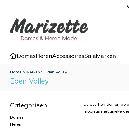
Dames
Heren
Accessoires
Sale
Merken
Home
>
Merken
>
Eden Valley
Eden Valley
Categorieën
De overhemden en polo's 
modieus met unieke dess
Dames
Heren