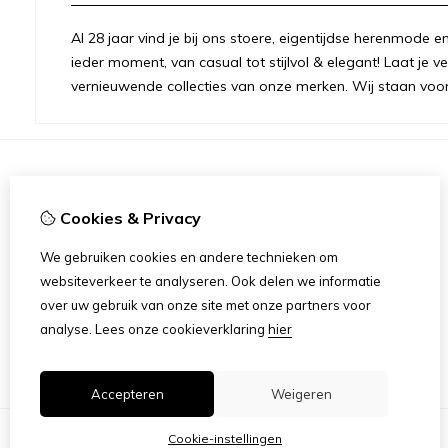
Al 28 jaar vind je bij ons stoere, eigentijdse herenmode
ieder moment, van casual tot stijlvol & elegant! Laat je v
vernieuwende collecties van onze merken. Wij staan voor 
Informatie
Cookies & Privacy
Over Ons
Openingstijden Winkel
We gebruiken cookies en andere technieken om
Privacybeleid & Cookies
websiteverkeer te analyseren. Ook delen we informatie
Disclaimer
over uw gebruik van onze site met onze partners voor
Algemene Voorwaarden Fysieke Winkel
analyse.
Lees onze cookieverklaring
hier
Algemene Voorwaarden Webwinkel
Accepteren
Weigeren
Cookie-instellingen