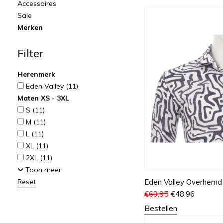
Accessoires
Sale
Merken
Filter
Herenmerk
Eden Valley
(11)
Maten XS - 3XL
S
(11)
M
(11)
L
(11)
XL
(11)
2XL
(11)
Toon meer
Reset
Eden Valley Overhemd
€
69,95
€
48,96
Bestellen