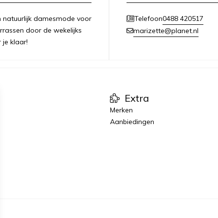
 en natuurlijk damesmode voor
0488 420517
Telefoon
errassen door de wekelijks
marizette@planet.nl
je klaar!
Extra
Merken
Aanbiedingen