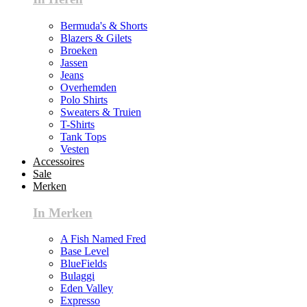
Bermuda's & Shorts
Blazers & Gilets
Broeken
Jassen
Jeans
Overhemden
Polo Shirts
Sweaters & Truien
T-Shirts
Tank Tops
Vesten
Accessoires
Sale
Merken
In Merken
A Fish Named Fred
Base Level
BlueFields
Bulaggi
Eden Valley
Expresso