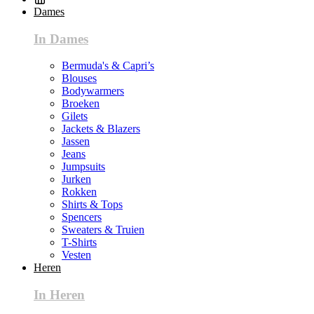
Dames
In Dames
Bermuda's & Capri’s
Blouses
Bodywarmers
Broeken
Gilets
Jackets & Blazers
Jassen
Jeans
Jumpsuits
Jurken
Rokken
Shirts & Tops
Spencers
Sweaters & Truien
T-Shirts
Vesten
Heren
In Heren