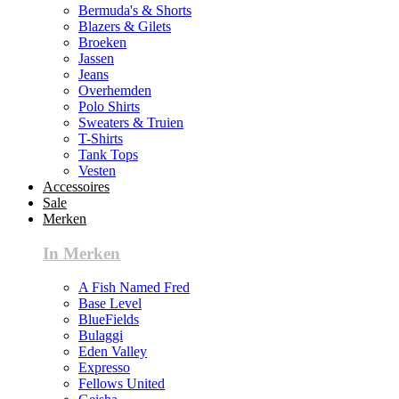
Bermuda's & Shorts
Blazers & Gilets
Broeken
Jassen
Jeans
Overhemden
Polo Shirts
Sweaters & Truien
T-Shirts
Tank Tops
Vesten
Accessoires
Sale
Merken
In Merken
A Fish Named Fred
Base Level
BlueFields
Bulaggi
Eden Valley
Expresso
Fellows United