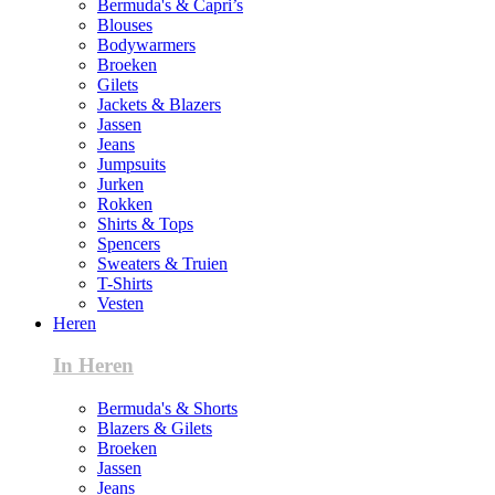
Bermuda's & Capri’s
Blouses
Bodywarmers
Broeken
Gilets
Jackets & Blazers
Jassen
Jeans
Jumpsuits
Jurken
Rokken
Shirts & Tops
Spencers
Sweaters & Truien
T-Shirts
Vesten
Heren
In Heren
Bermuda's & Shorts
Blazers & Gilets
Broeken
Jassen
Jeans