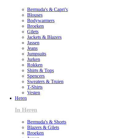
Bermuda's & Capri’s
Blouses
Bodywarmers
Broeken
Gilets
Jackets & Blazers
Jassen
Jeans
Jumpsuits
Jurken
Rokken
Shirts & Tops
Spencers
Sweaters & Truien
T-Shirts
Vesten
Heren
In Heren
Bermuda's & Shorts
Blazers & Gilets
Broeken