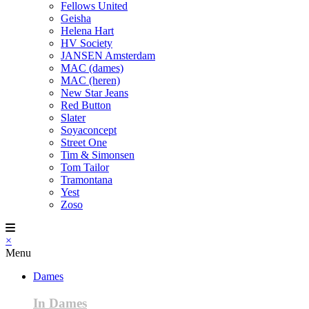
Fellows United
Geisha
Helena Hart
HV Society
JANSEN Amsterdam
MAC (dames)
MAC (heren)
New Star Jeans
Red Button
Slater
Soyaconcept
Street One
Tim & Simonsen
Tom Tailor
Tramontana
Yest
Zoso
×
Menu
Dames
In Dames