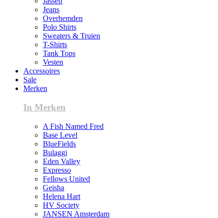
Jassen
Jeans
Overhemden
Polo Shirts
Sweaters & Truien
T-Shirts
Tank Tops
Vesten
Accessoires
Sale
Merken
In Merken
A Fish Named Fred
Base Level
BlueFields
Bulaggi
Eden Valley
Expresso
Fellows United
Geisha
Helena Hart
HV Society
JANSEN Amsterdam