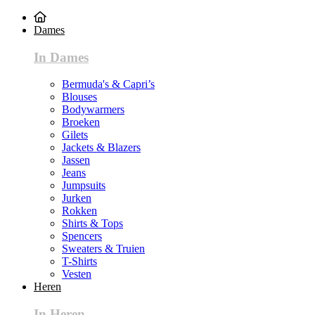
Dames
In Dames
Bermuda's & Capri’s
Blouses
Bodywarmers
Broeken
Gilets
Jackets & Blazers
Jassen
Jeans
Jumpsuits
Jurken
Rokken
Shirts & Tops
Spencers
Sweaters & Truien
T-Shirts
Vesten
Heren
In Heren