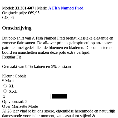
Model:
33.301-607
|
Merk:
A Fish Named Fred
Originele prijs:
€69,95
€48,96
Omschrijving
Dit polo shirt van A Fish Named Fred brengt klassieke elegantie en
zomerse flair samen. De all-over print is geïnspireerd op art-nouveau
patronen met gedetailleerde bloemen en bladeren. De contrasterende
boord en manchetten maken deze polo extra verfijnd.
Regular Fit
Gemaakt van 95% katoen en 5% elastaan
Kleur : Cobalt
*
Maat
XL
XXL
Bestellen
Op voorraad: 2
Over Marizette Mode
Al 28 jaar vind je bij ons stoere, eigentijdse herenmode en natuurlijk
damesmode voor ieder moment, van casual tot stijlvol &