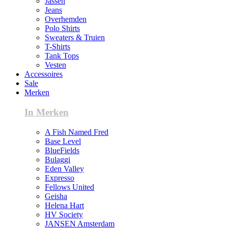
Jassen
Jeans
Overhemden
Polo Shirts
Sweaters & Truien
T-Shirts
Tank Tops
Vesten
Accessoires
Sale
Merken
In Merken
A Fish Named Fred
Base Level
BlueFields
Bulaggi
Eden Valley
Expresso
Fellows United
Geisha
Helena Hart
HV Society
JANSEN Amsterdam