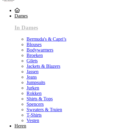
Dames
In Dames
Bermuda's & Capri’s
Blouses
Bodywarmers
Broeken
Gilets
Jackets & Blazers
Jassen
Jeans
Jumpsuits
Jurken
Rokken
Shirts & Tops
Spencers
Sweaters & Truien
T-Shirts
Vesten
Heren