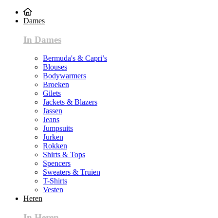
Dames
In Dames
Bermuda's & Capri’s
Blouses
Bodywarmers
Broeken
Gilets
Jackets & Blazers
Jassen
Jeans
Jumpsuits
Jurken
Rokken
Shirts & Tops
Spencers
Sweaters & Truien
T-Shirts
Vesten
Heren
In Heren