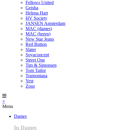
Fellows United
Geisha
Helena Hart
HV Society
JANSEN Amsterdam
MAC (dames)
MAC (heren)
New Star Jeans
Red Button
Slater
Soyaconcept
Street One
Tim & Simonsen
Tom Tailor
Tramontana
Yest
Zoso
×
Menu
Dames
In Dames