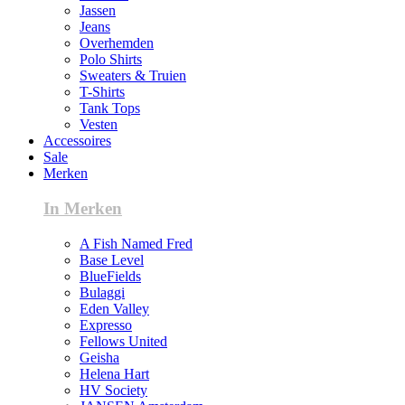
Jassen
Jeans
Overhemden
Polo Shirts
Sweaters & Truien
T-Shirts
Tank Tops
Vesten
Accessoires
Sale
Merken
In Merken
A Fish Named Fred
Base Level
BlueFields
Bulaggi
Eden Valley
Expresso
Fellows United
Geisha
Helena Hart
HV Society