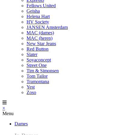
Expresso
Fellows United
Geisha
Helena Hart
HV Society
JANSEN Amsterdam
MAC (dames)
MAC (heren)
New Star Jeans
Red Button
Slater
Soyaconcept
Street One
Tim & Simonsen
Tom Tailor
Tramontana
Yest
Zoso
×
Menu
Dames