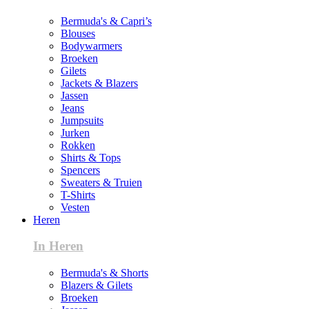
Bermuda's & Capri’s
Blouses
Bodywarmers
Broeken
Gilets
Jackets & Blazers
Jassen
Jeans
Jumpsuits
Jurken
Rokken
Shirts & Tops
Spencers
Sweaters & Truien
T-Shirts
Vesten
Heren
In Heren
Bermuda's & Shorts
Blazers & Gilets
Broeken