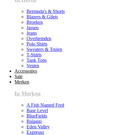
Bermuda's & Shorts
Blazers & Gilets
Broeken
Jassen
Jeans
Overhemden
Polo Shirts
Sweaters & Truien
T-Shirts
Tank Tops
Vesten
Accessoires
Sale
Merken
In Merken
A Fish Named Fred
Base Level
BlueFields
Bulaggi
Eden Valley
Expresso