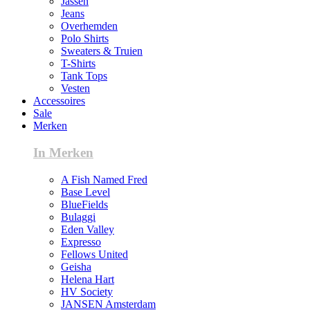
Jassen
Jeans
Overhemden
Polo Shirts
Sweaters & Truien
T-Shirts
Tank Tops
Vesten
Accessoires
Sale
Merken
In Merken
A Fish Named Fred
Base Level
BlueFields
Bulaggi
Eden Valley
Expresso
Fellows United
Geisha
Helena Hart
HV Society
JANSEN Amsterdam