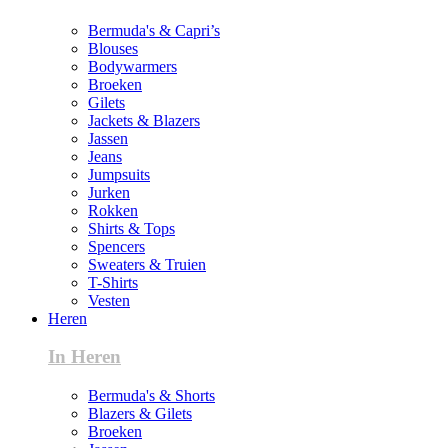
Bermuda's & Capri’s
Blouses
Bodywarmers
Broeken
Gilets
Jackets & Blazers
Jassen
Jeans
Jumpsuits
Jurken
Rokken
Shirts & Tops
Spencers
Sweaters & Truien
T-Shirts
Vesten
Heren
In Heren
Bermuda's & Shorts
Blazers & Gilets
Broeken