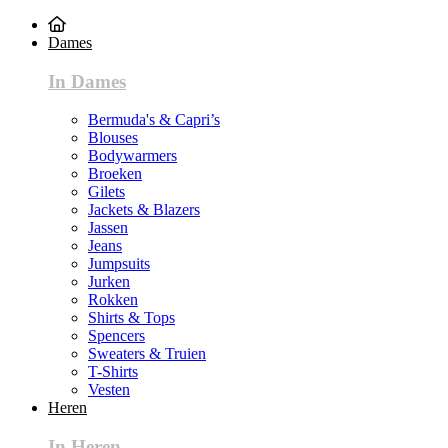
Dames
In Dames
Bermuda's & Capri’s
Blouses
Bodywarmers
Broeken
Gilets
Jackets & Blazers
Jassen
Jeans
Jumpsuits
Jurken
Rokken
Shirts & Tops
Spencers
Sweaters & Truien
T-Shirts
Vesten
Heren
In Heren