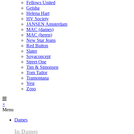
Fellows United
Geisha
Helena Hart
HV Society
JANSEN Amsterdam
MAC (dames)
MAC (heren)
New Star Jeans
Red Button
Slater
Soyaconcept
Street One
Tim & Simonsen
Tom Tailor
Tramontana
Yest
Zoso
×
Menu
Dames
In Dames