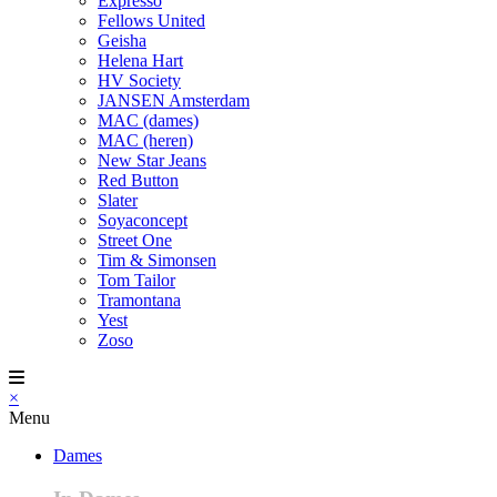
Expresso
Fellows United
Geisha
Helena Hart
HV Society
JANSEN Amsterdam
MAC (dames)
MAC (heren)
New Star Jeans
Red Button
Slater
Soyaconcept
Street One
Tim & Simonsen
Tom Tailor
Tramontana
Yest
Zoso
×
Menu
Dames