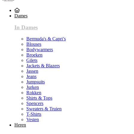
Dames
In Dames
Bermuda's & Capri’s
Blouses
Bodywarmers
Broeken
Gilets
Jackets & Blazers
Jassen
Jeans
Jumpsuits
Jurken
Rokken
Shirts & Tops
Spencers
Sweaters & Truien
T-Shirts
Vesten
Heren