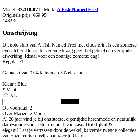
Model:
33.310-071
|
Merk:
A Fish Named Fred
Originele prijs:
€69,95
€48,96
Omschrijving
Dit polo shirt van A Fish Named Fred met citrus print is een zomerse
eyecatcher. De contrasterende kraag geeft het geheel een verfijnde
afwerking. Ideaal voor een zonnige zomerse dag!
Regular Fit
Gemaakt van 95% katoen en 5% elastaan
Kleur : Blue
*
Maat
XL
Bestellen
Op voorraad: 2
Over Marizette Mode
Al 28 jaar vind je bij ons stoere, eigentijdse herenmode en natuurlijk
damesmode voor ieder moment, van casual tot stijlvol &
elegant! Laat je verrassen door de wekelijks vernieuwende collecties
van onze merken. Wij staan voor je klaar!