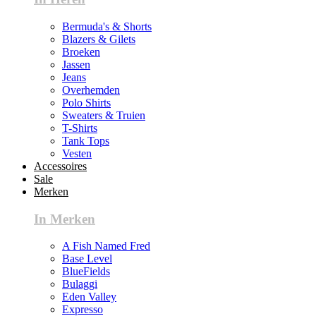
Bermuda's & Shorts
Blazers & Gilets
Broeken
Jassen
Jeans
Overhemden
Polo Shirts
Sweaters & Truien
T-Shirts
Tank Tops
Vesten
Accessoires
Sale
Merken
In Merken
A Fish Named Fred
Base Level
BlueFields
Bulaggi
Eden Valley
Expresso