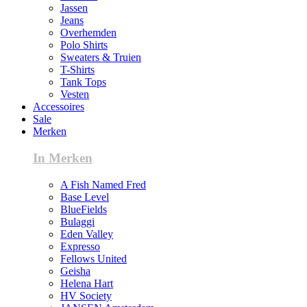
Jassen
Jeans
Overhemden
Polo Shirts
Sweaters & Truien
T-Shirts
Tank Tops
Vesten
Accessoires
Sale
Merken
In Merken
A Fish Named Fred
Base Level
BlueFields
Bulaggi
Eden Valley
Expresso
Fellows United
Geisha
Helena Hart
HV Society