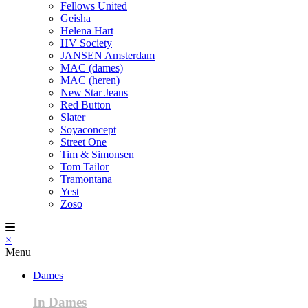
Fellows United
Geisha
Helena Hart
HV Society
JANSEN Amsterdam
MAC (dames)
MAC (heren)
New Star Jeans
Red Button
Slater
Soyaconcept
Street One
Tim & Simonsen
Tom Tailor
Tramontana
Yest
Zoso
×
Menu
Dames
In Dames