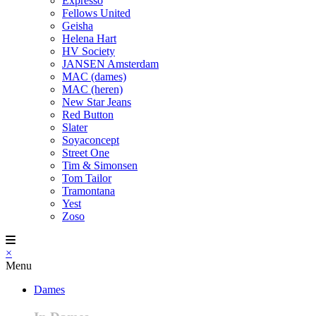
Expresso
Fellows United
Geisha
Helena Hart
HV Society
JANSEN Amsterdam
MAC (dames)
MAC (heren)
New Star Jeans
Red Button
Slater
Soyaconcept
Street One
Tim & Simonsen
Tom Tailor
Tramontana
Yest
Zoso
×
Menu
Dames