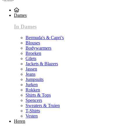
Dames
In Dames
Bermuda's & Capri’s
Blouses
Bodywarmers
Broeken
Gilets
Jackets & Blazers
Jassen
Jeans
Jumpsuits
Jurken
Rokken
Shirts & Tops
Spencers
Sweaters & Truien
T-Shirts
Vesten
Heren