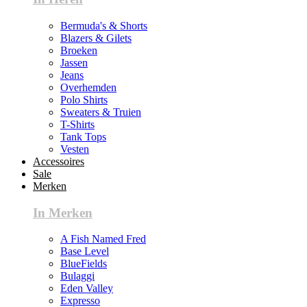
Bermuda's & Shorts
Blazers & Gilets
Broeken
Jassen
Jeans
Overhemden
Polo Shirts
Sweaters & Truien
T-Shirts
Tank Tops
Vesten
Accessoires
Sale
Merken
In Merken
A Fish Named Fred
Base Level
BlueFields
Bulaggi
Eden Valley
Expresso