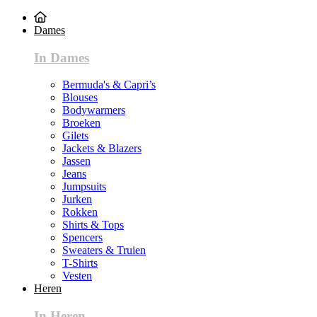
Dames
In Dames
Bermuda's & Capri’s
Blouses
Bodywarmers
Broeken
Gilets
Jackets & Blazers
Jassen
Jeans
Jumpsuits
Jurken
Rokken
Shirts & Tops
Spencers
Sweaters & Truien
T-Shirts
Vesten
Heren
In Heren