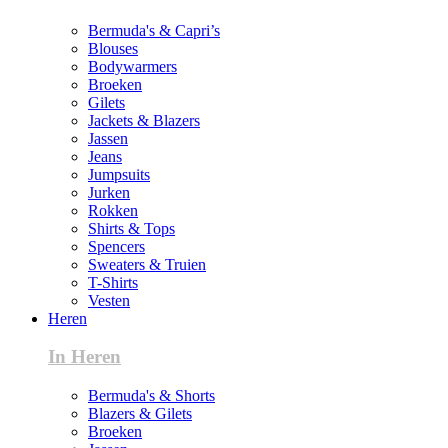
Bermuda's & Capri’s
Blouses
Bodywarmers
Broeken
Gilets
Jackets & Blazers
Jassen
Jeans
Jumpsuits
Jurken
Rokken
Shirts & Tops
Spencers
Sweaters & Truien
T-Shirts
Vesten
Heren
In Heren
Bermuda's & Shorts
Blazers & Gilets
Broeken