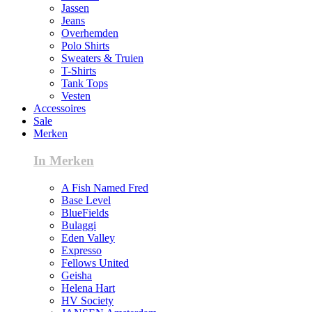
Jassen
Jeans
Overhemden
Polo Shirts
Sweaters & Truien
T-Shirts
Tank Tops
Vesten
Accessoires
Sale
Merken
In Merken
A Fish Named Fred
Base Level
BlueFields
Bulaggi
Eden Valley
Expresso
Fellows United
Geisha
Helena Hart
HV Society