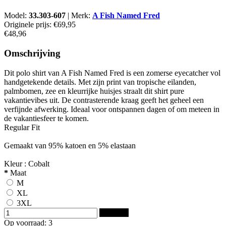
Model:
33.303-607
|
Merk:
A Fish Named Fred
Originele prijs:
€69,95
€48,96
Omschrijving
Dit polo shirt van A Fish Named Fred is een zomerse eyecatcher vol
handgetekende details. Met zijn print van tropische eilanden,
palmbomen, zee en kleurrijke huisjes straalt dit shirt pure
vakantievibes uit. De contrasterende kraag geeft het geheel een
verfijnde afwerking. Ideaal voor ontspannen dagen of om meteen in
de vakantiesfeer te komen.
Regular Fit
Gemaakt van 95% katoen en 5% elastaan
Kleur : Cobalt
*
Maat
M
XL
3XL
Bestellen
Op voorraad: 3