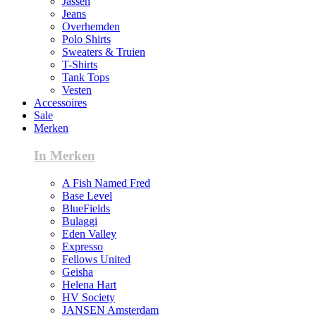
Jassen
Jeans
Overhemden
Polo Shirts
Sweaters & Truien
T-Shirts
Tank Tops
Vesten
Accessoires
Sale
Merken
In Merken
A Fish Named Fred
Base Level
BlueFields
Bulaggi
Eden Valley
Expresso
Fellows United
Geisha
Helena Hart
HV Society
JANSEN Amsterdam