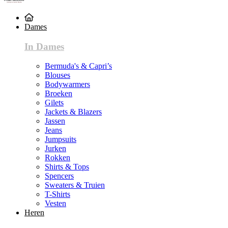
Dames
In Dames
Bermuda's & Capri’s
Blouses
Bodywarmers
Broeken
Gilets
Jackets & Blazers
Jassen
Jeans
Jumpsuits
Jurken
Rokken
Shirts & Tops
Spencers
Sweaters & Truien
T-Shirts
Vesten
Heren