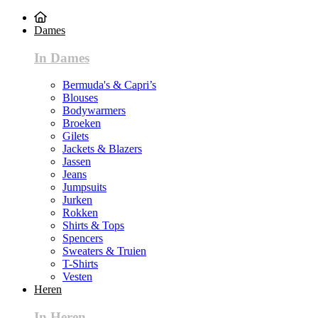
Dames
In Dames
Bermuda's & Capri’s
Blouses
Bodywarmers
Broeken
Gilets
Jackets & Blazers
Jassen
Jeans
Jumpsuits
Jurken
Rokken
Shirts & Tops
Spencers
Sweaters & Truien
T-Shirts
Vesten
Heren
In Heren