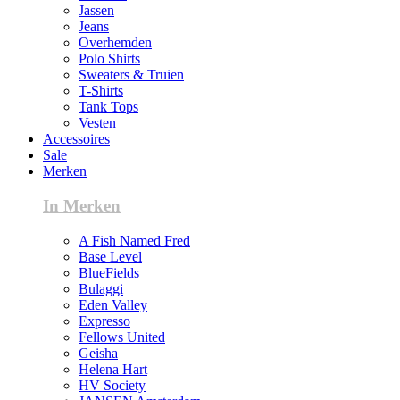
Jassen
Jeans
Overhemden
Polo Shirts
Sweaters & Truien
T-Shirts
Tank Tops
Vesten
Accessoires
Sale
Merken
In Merken
A Fish Named Fred
Base Level
BlueFields
Bulaggi
Eden Valley
Expresso
Fellows United
Geisha
Helena Hart
HV Society