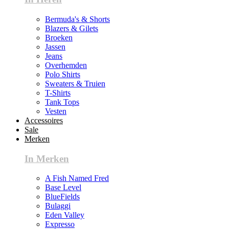
Bermuda's & Shorts
Blazers & Gilets
Broeken
Jassen
Jeans
Overhemden
Polo Shirts
Sweaters & Truien
T-Shirts
Tank Tops
Vesten
Accessoires
Sale
Merken
In Merken
A Fish Named Fred
Base Level
BlueFields
Bulaggi
Eden Valley
Expresso