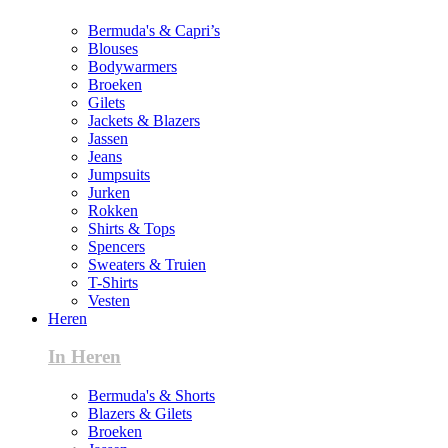
Bermuda's & Capri’s
Blouses
Bodywarmers
Broeken
Gilets
Jackets & Blazers
Jassen
Jeans
Jumpsuits
Jurken
Rokken
Shirts & Tops
Spencers
Sweaters & Truien
T-Shirts
Vesten
Heren
In Heren
Bermuda's & Shorts
Blazers & Gilets
Broeken