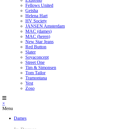
Expresso
Fellows United
Geisha
Helena Hart
HV Society
JANSEN Amsterdam
MAC (dames)
MAC (heren)
New Star Jeans
Red Button
Slater
Soyaconcept
Street One
Tim & Simonsen
Tom Tailor
Tramontana
Yest
Zoso
×
Menu
Dames