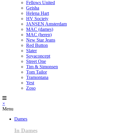
Fellows United
Geisha
Helena Hart
HV Society
JANSEN Amsterdam
MAC (dames)
MAC (heren)
New Star Jeans
Red Button
Slater
Soyaconcept
Street One
Tim & Simonsen
Tom Tailor
Tramontana
Yest
Zoso
×
Menu
Dames
In Dames