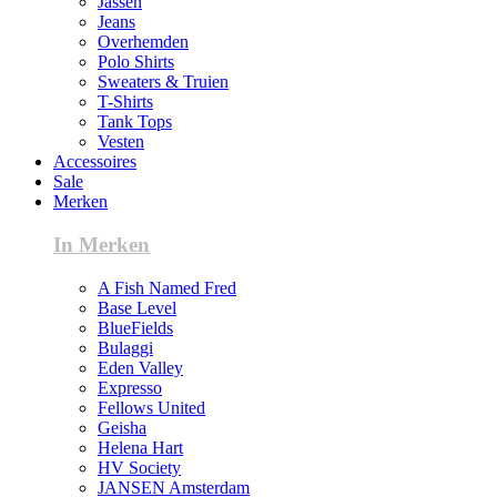
Jassen
Jeans
Overhemden
Polo Shirts
Sweaters & Truien
T-Shirts
Tank Tops
Vesten
Accessoires
Sale
Merken
In Merken
A Fish Named Fred
Base Level
BlueFields
Bulaggi
Eden Valley
Expresso
Fellows United
Geisha
Helena Hart
HV Society
JANSEN Amsterdam