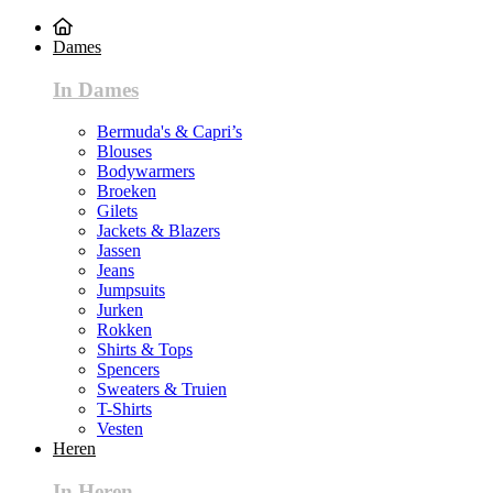
Dames
In Dames
Bermuda's & Capri’s
Blouses
Bodywarmers
Broeken
Gilets
Jackets & Blazers
Jassen
Jeans
Jumpsuits
Jurken
Rokken
Shirts & Tops
Spencers
Sweaters & Truien
T-Shirts
Vesten
Heren
In Heren