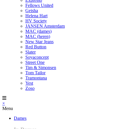
Expresso
Fellows United
Geisha
Helena Hart
HV Society
JANSEN Amsterdam
MAC (dames)
MAC (heren)
New Star Jeans
Red Button
Slater
Soyaconcept
Street One
Tim & Simonsen
Tom Tailor
Tramontana
Yest
Zoso
×
Menu
Dames