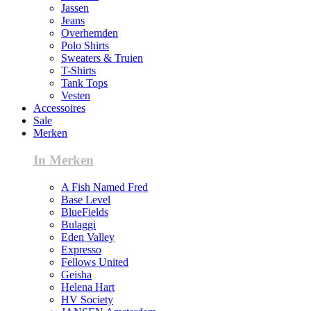
Jassen
Jeans
Overhemden
Polo Shirts
Sweaters & Truien
T-Shirts
Tank Tops
Vesten
Accessoires
Sale
Merken
In Merken
A Fish Named Fred
Base Level
BlueFields
Bulaggi
Eden Valley
Expresso
Fellows United
Geisha
Helena Hart
HV Society