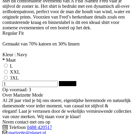
Met dit comfortabele overhemd van A Fish Named Fred vaar je
stijlvol de zomer in. Het shirt is bedrukt met een dynamisch all-over
zeilbotenpatroon, perfect voor de man die houdt van wind, water en
originele prints. Voorzien van Fred’s herkenbare details zoals een
contrasterende kraag en binnenlabel is dit een ideaal shirt voor
zomerse evenementen of een borrel op het dek.
Regular Fit
Gemaakt van 70% katoen en 30% linnen
Kleur : Navy
*
Maat
L
XXL
3XL
Bestellen
Op voorraad: 3
Over Marizette Mode
Al 28 jaar vind je bij ons stoere, eigentijdse herenmode en natuurlijk
damesmode voor ieder moment, van casual tot stijlvol &
elegant! Laat je verrassen door de wekelijks vernieuwende collecties
van onze merken. Wij staan voor je klaar!
Neem contact met ons op
Telefoon
0488 420517
marizette@planet.nl