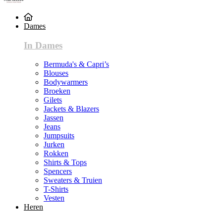
Dames
In Dames
Bermuda's & Capri’s
Blouses
Bodywarmers
Broeken
Gilets
Jackets & Blazers
Jassen
Jeans
Jumpsuits
Jurken
Rokken
Shirts & Tops
Spencers
Sweaters & Truien
T-Shirts
Vesten
Heren