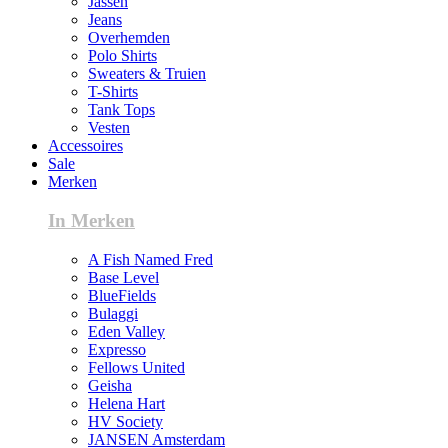
Jassen
Jeans
Overhemden
Polo Shirts
Sweaters & Truien
T-Shirts
Tank Tops
Vesten
Accessoires
Sale
Merken
In Merken
A Fish Named Fred
Base Level
BlueFields
Bulaggi
Eden Valley
Expresso
Fellows United
Geisha
Helena Hart
HV Society
JANSEN Amsterdam