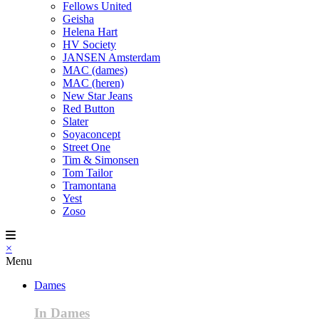
Fellows United
Geisha
Helena Hart
HV Society
JANSEN Amsterdam
MAC (dames)
MAC (heren)
New Star Jeans
Red Button
Slater
Soyaconcept
Street One
Tim & Simonsen
Tom Tailor
Tramontana
Yest
Zoso
×
Menu
Dames
In Dames