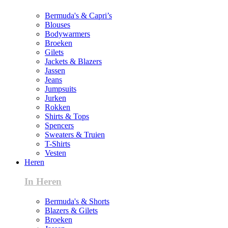
Bermuda's & Capri’s
Blouses
Bodywarmers
Broeken
Gilets
Jackets & Blazers
Jassen
Jeans
Jumpsuits
Jurken
Rokken
Shirts & Tops
Spencers
Sweaters & Truien
T-Shirts
Vesten
Heren
In Heren
Bermuda's & Shorts
Blazers & Gilets
Broeken