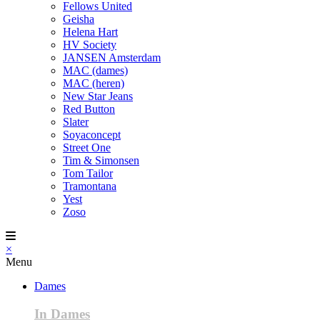
Fellows United
Geisha
Helena Hart
HV Society
JANSEN Amsterdam
MAC (dames)
MAC (heren)
New Star Jeans
Red Button
Slater
Soyaconcept
Street One
Tim & Simonsen
Tom Tailor
Tramontana
Yest
Zoso
×
Menu
Dames
In Dames