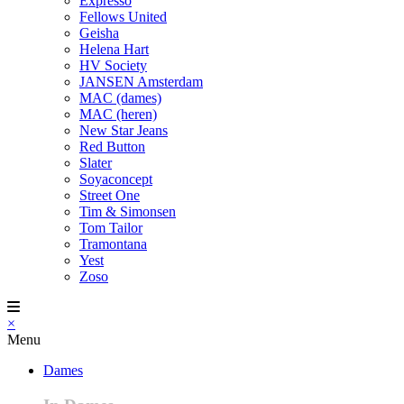
Expresso
Fellows United
Geisha
Helena Hart
HV Society
JANSEN Amsterdam
MAC (dames)
MAC (heren)
New Star Jeans
Red Button
Slater
Soyaconcept
Street One
Tim & Simonsen
Tom Tailor
Tramontana
Yest
Zoso
×
Menu
Dames