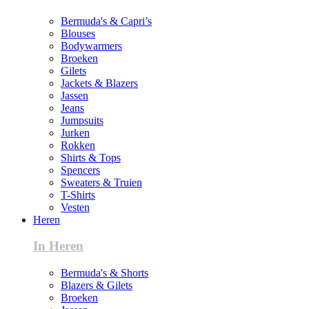
Bermuda's & Capri’s
Blouses
Bodywarmers
Broeken
Gilets
Jackets & Blazers
Jassen
Jeans
Jumpsuits
Jurken
Rokken
Shirts & Tops
Spencers
Sweaters & Truien
T-Shirts
Vesten
Heren
In Heren
Bermuda's & Shorts
Blazers & Gilets
Broeken