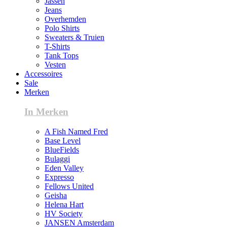
Jassen
Jeans
Overhemden
Polo Shirts
Sweaters & Truien
T-Shirts
Tank Tops
Vesten
Accessoires
Sale
Merken
In Merken
A Fish Named Fred
Base Level
BlueFields
Bulaggi
Eden Valley
Expresso
Fellows United
Geisha
Helena Hart
HV Society
JANSEN Amsterdam