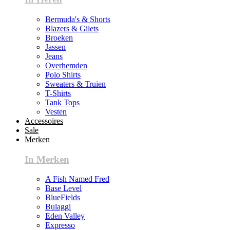
Bermuda's & Shorts
Blazers & Gilets
Broeken
Jassen
Jeans
Overhemden
Polo Shirts
Sweaters & Truien
T-Shirts
Tank Tops
Vesten
Accessoires
Sale
Merken
In Merken
A Fish Named Fred
Base Level
BlueFields
Bulaggi
Eden Valley
Expresso