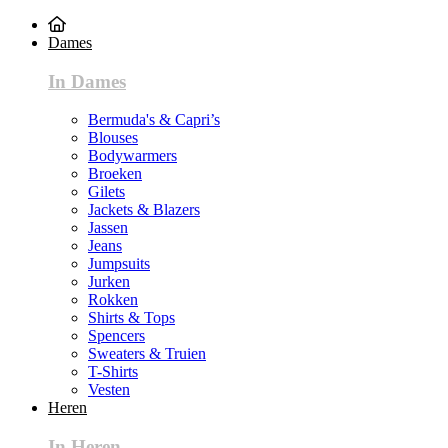
Dames
In Dames
Bermuda's & Capri’s
Blouses
Bodywarmers
Broeken
Gilets
Jackets & Blazers
Jassen
Jeans
Jumpsuits
Jurken
Rokken
Shirts & Tops
Spencers
Sweaters & Truien
T-Shirts
Vesten
Heren
In Heren