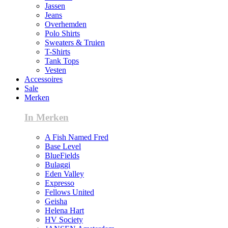
Jassen
Jeans
Overhemden
Polo Shirts
Sweaters & Truien
T-Shirts
Tank Tops
Vesten
Accessoires
Sale
Merken
In Merken
A Fish Named Fred
Base Level
BlueFields
Bulaggi
Eden Valley
Expresso
Fellows United
Geisha
Helena Hart
HV Society