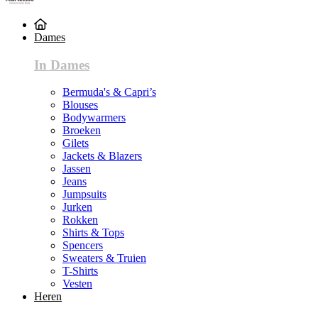
Dames
In Dames
Bermuda's & Capri’s
Blouses
Bodywarmers
Broeken
Gilets
Jackets & Blazers
Jassen
Jeans
Jumpsuits
Jurken
Rokken
Shirts & Tops
Spencers
Sweaters & Truien
T-Shirts
Vesten
Heren