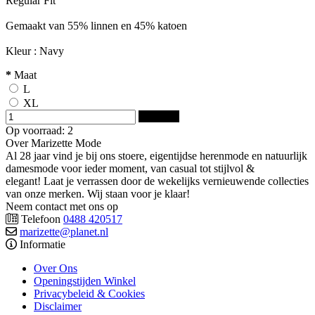
Regular Fit
Gemaakt van 55% linnen en 45% katoen
Kleur : Navy
*
Maat
L
XL
Bestellen
Op voorraad: 2
Over Marizette Mode
Al 28 jaar vind je bij ons stoere, eigentijdse herenmode en natuurlijk
damesmode voor ieder moment, van casual tot stijlvol &
elegant! Laat je verrassen door de wekelijks vernieuwende collecties
van onze merken. Wij staan voor je klaar!
Neem contact met ons op
Telefoon
0488 420517
marizette@planet.nl
Informatie
Over Ons
Openingstijden Winkel
Privacybeleid & Cookies
Disclaimer