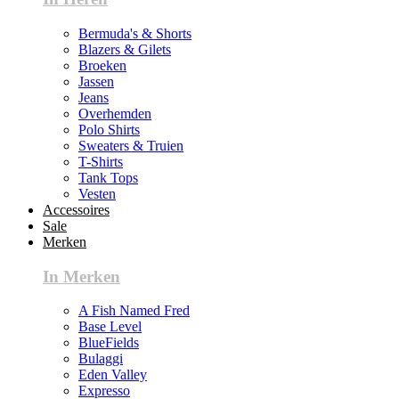
Bermuda's & Shorts
Blazers & Gilets
Broeken
Jassen
Jeans
Overhemden
Polo Shirts
Sweaters & Truien
T-Shirts
Tank Tops
Vesten
Accessoires
Sale
Merken
In Merken
A Fish Named Fred
Base Level
BlueFields
Bulaggi
Eden Valley
Expresso