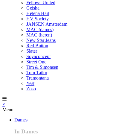
Fellows United
Geisha
Helena Hart
HV Society
JANSEN Amsterdam
MAC (dames)
MAC (heren)
New Star Jeans
Red Button
Slater
Soyaconcept
Street One
Tim & Simonsen
Tom Tailor
Tramontana
Yest
Zoso
×
Menu
Dames
In Dames