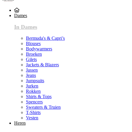
Dames
In Dames
Bermuda's & Capri’s
Blouses
Bodywarmers
Broeken
Gilets
Jackets & Blazers
Jassen
Jeans
Jumpsuits
Jurken
Rokken
Shirts & Tops
Spencers
Sweaters & Truien
T-Shirts
Vesten
Heren