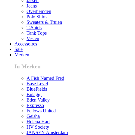
Jassen
Jeans
Overhemden
Polo Shirts
Sweaters & Truien
T-Shirts
Tank Tops
Vesten
Accessoires
Sale
Merken
In Merken
A Fish Named Fred
Base Level
BlueFields
Bulaggi
Eden Valley
Expresso
Fellows United
Geisha
Helena Hart
HV Society
JANSEN Amsterdam