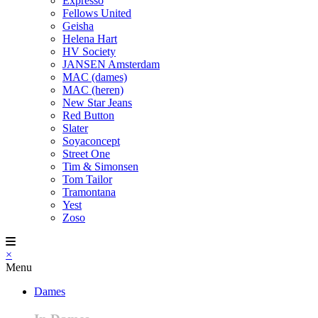
Expresso
Fellows United
Geisha
Helena Hart
HV Society
JANSEN Amsterdam
MAC (dames)
MAC (heren)
New Star Jeans
Red Button
Slater
Soyaconcept
Street One
Tim & Simonsen
Tom Tailor
Tramontana
Yest
Zoso
×
Menu
Dames