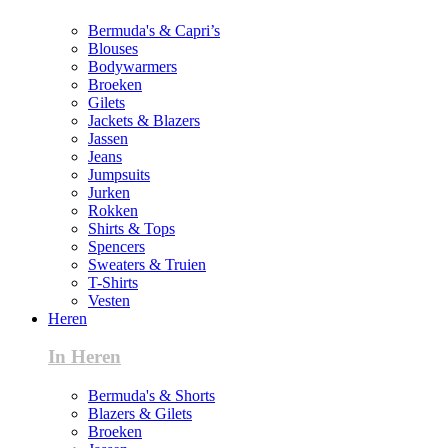
Bermuda's & Capri’s
Blouses
Bodywarmers
Broeken
Gilets
Jackets & Blazers
Jassen
Jeans
Jumpsuits
Jurken
Rokken
Shirts & Tops
Spencers
Sweaters & Truien
T-Shirts
Vesten
Heren
In Heren
Bermuda's & Shorts
Blazers & Gilets
Broeken