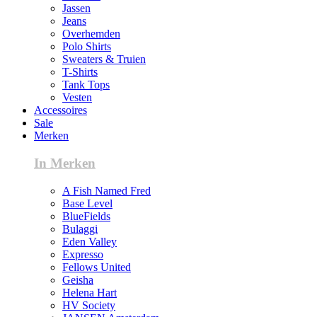
Jassen
Jeans
Overhemden
Polo Shirts
Sweaters & Truien
T-Shirts
Tank Tops
Vesten
Accessoires
Sale
Merken
In Merken
A Fish Named Fred
Base Level
BlueFields
Bulaggi
Eden Valley
Expresso
Fellows United
Geisha
Helena Hart
HV Society