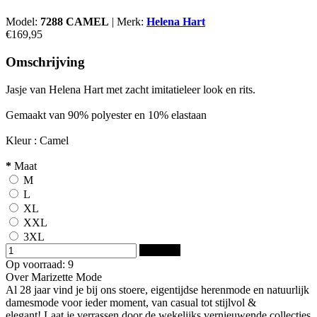
Model:
7288 CAMEL
|
Merk:
Helena Hart
€169,95
Omschrijving
Jasje van Helena Hart met zacht imitatieleer look en rits.
Gemaakt van 90% polyester en 10% elastaan
Kleur : Camel
*
Maat
M
L
XL
XXL
3XL
Bestellen
Op voorraad: 9
Over Marizette Mode
Al 28 jaar vind je bij ons stoere, eigentijdse herenmode en natuurlijk
damesmode voor ieder moment, van casual tot stijlvol &
elegant! Laat je verrassen door de wekelijks vernieuwende collecties