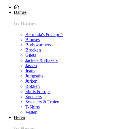
Dames
In Dames
Bermuda's & Capri’s
Blouses
Bodywarmers
Broeken
Gilets
Jackets & Blazers
Jassen
Jeans
Jumpsuits
Jurken
Rokken
Shirts & Tops
Spencers
Sweaters & Truien
T-Shirts
Vesten
Heren
In Heren