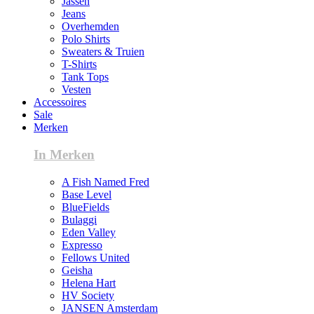
Jassen
Jeans
Overhemden
Polo Shirts
Sweaters & Truien
T-Shirts
Tank Tops
Vesten
Accessoires
Sale
Merken
In Merken
A Fish Named Fred
Base Level
BlueFields
Bulaggi
Eden Valley
Expresso
Fellows United
Geisha
Helena Hart
HV Society
JANSEN Amsterdam