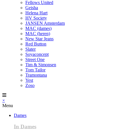
Fellows United
Geisha
Helena Hart
HV Society
JANSEN Amsterdam
MAC (dames)
MAC (heren)
New Star Jeans
Red Button
Slater
Soyaconcept
Street One
Tim & Simonsen
Tom Tailor
Tramontana
Yest
Zoso
×
Menu
Dames
In Dames