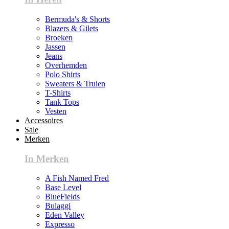
Bermuda's & Shorts
Blazers & Gilets
Broeken
Jassen
Jeans
Overhemden
Polo Shirts
Sweaters & Truien
T-Shirts
Tank Tops
Vesten
Accessoires
Sale
Merken
In Merken
A Fish Named Fred
Base Level
BlueFields
Bulaggi
Eden Valley
Expresso