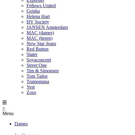
Expresso
Fellows United
Geisha
Helena Hart
HV Society
JANSEN Amsterdam
MAC (dames)
MAC (heren)
New Star Jeans
Red Button
Slater
Soyaconcept
Street One
Tim & Simonsen
Tom Tailor
Tramontana
Yest
Zoso
×
Menu
Dames