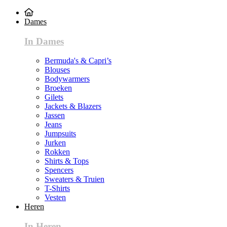
Dames
In Dames
Bermuda's & Capri’s
Blouses
Bodywarmers
Broeken
Gilets
Jackets & Blazers
Jassen
Jeans
Jumpsuits
Jurken
Rokken
Shirts & Tops
Spencers
Sweaters & Truien
T-Shirts
Vesten
Heren
In Heren