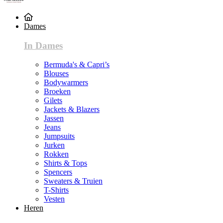
Dames
In Dames
Bermuda's & Capri’s
Blouses
Bodywarmers
Broeken
Gilets
Jackets & Blazers
Jassen
Jeans
Jumpsuits
Jurken
Rokken
Shirts & Tops
Spencers
Sweaters & Truien
T-Shirts
Vesten
Heren