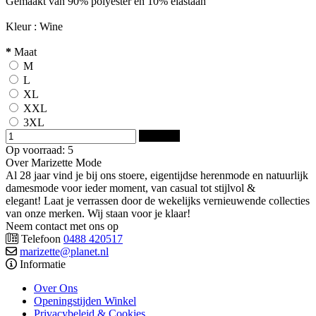
Gemaakt van 90% polyester en 10% elastaan
Kleur : Wine
*
Maat
M
L
XL
XXL
3XL
Bestellen
Op voorraad: 5
Over Marizette Mode
Al 28 jaar vind je bij ons stoere, eigentijdse herenmode en natuurlijk
damesmode voor ieder moment, van casual tot stijlvol &
elegant! Laat je verrassen door de wekelijks vernieuwende collecties
van onze merken. Wij staan voor je klaar!
Neem contact met ons op
Telefoon
0488 420517
marizette@planet.nl
Informatie
Over Ons
Openingstijden Winkel
Privacybeleid & Cookies