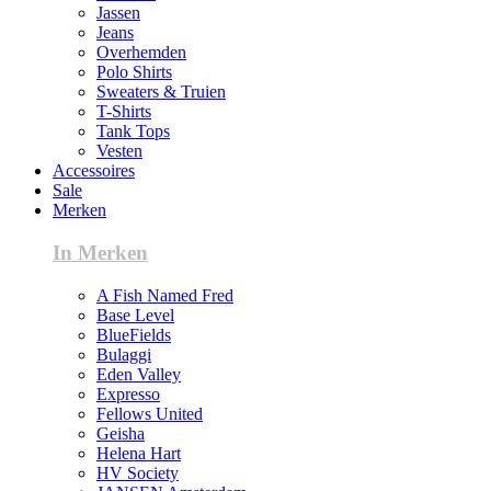
Jassen
Jeans
Overhemden
Polo Shirts
Sweaters & Truien
T-Shirts
Tank Tops
Vesten
Accessoires
Sale
Merken
In Merken
A Fish Named Fred
Base Level
BlueFields
Bulaggi
Eden Valley
Expresso
Fellows United
Geisha
Helena Hart
HV Society