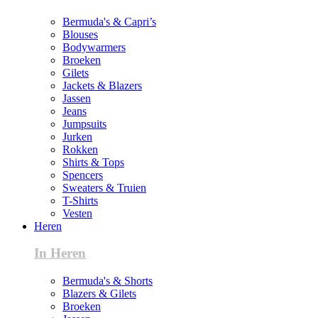
Bermuda's & Capri’s
Blouses
Bodywarmers
Broeken
Gilets
Jackets & Blazers
Jassen
Jeans
Jumpsuits
Jurken
Rokken
Shirts & Tops
Spencers
Sweaters & Truien
T-Shirts
Vesten
Heren
In Heren
Bermuda's & Shorts
Blazers & Gilets
Broeken