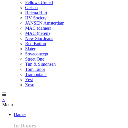
Fellows United
Geisha
Helena Hart
HV Society
JANSEN Amsterdam
MAC (dames)
MAC (heren)
New Star Jeans
Red Button
Slater
Soyaconcept
Street One
Tim & Simonsen
Tom Tailor
Tramontana
Yest
Zoso
×
Menu
Dames
In Dames