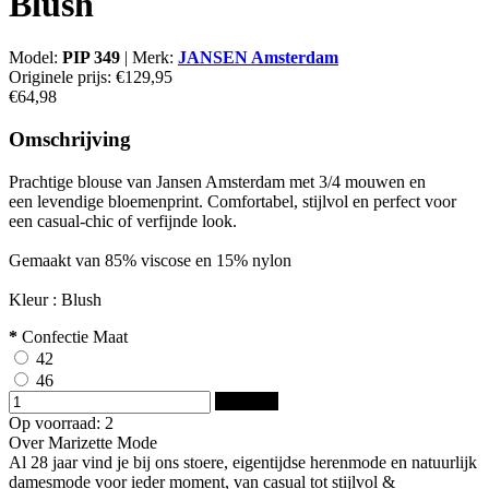
Blush
Model:
PIP 349
|
Merk:
JANSEN Amsterdam
Originele prijs:
€129,95
€64,98
Omschrijving
Prachtige blouse van Jansen Amsterdam met 3/4 mouwen en
een levendige bloemenprint. Comfortabel, stijlvol en perfect voor
een casual-chic of verfijnde look.
Gemaakt van 85% viscose en 15% nylon
Kleur : Blush
*
Confectie Maat
42
46
Bestellen
Op voorraad: 2
Over Marizette Mode
Al 28 jaar vind je bij ons stoere, eigentijdse herenmode en natuurlijk
damesmode voor ieder moment, van casual tot stijlvol &