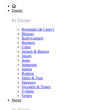
Dames
In Dames
Bermuda's & Capri’s
Blouses
Bodywarmers
Broeken
Gilets
Jackets & Blazers
Jassen
Jeans
Jumpsuits
Jurken
Rokken
Shirts & Tops
Spencers
Sweaters & Truien
T-Shirts
Vesten
Heren
In Heren