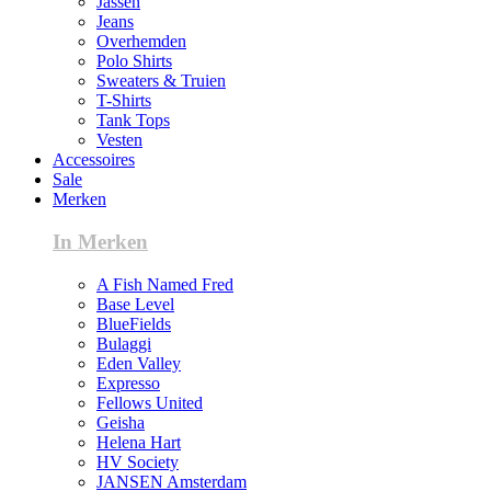
Jassen
Jeans
Overhemden
Polo Shirts
Sweaters & Truien
T-Shirts
Tank Tops
Vesten
Accessoires
Sale
Merken
In Merken
A Fish Named Fred
Base Level
BlueFields
Bulaggi
Eden Valley
Expresso
Fellows United
Geisha
Helena Hart
HV Society
JANSEN Amsterdam