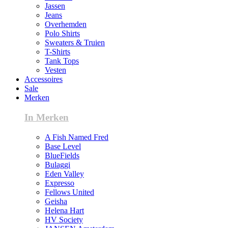
Jassen
Jeans
Overhemden
Polo Shirts
Sweaters & Truien
T-Shirts
Tank Tops
Vesten
Accessoires
Sale
Merken
In Merken
A Fish Named Fred
Base Level
BlueFields
Bulaggi
Eden Valley
Expresso
Fellows United
Geisha
Helena Hart
HV Society