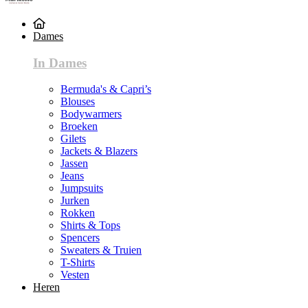
Dames
In Dames
Bermuda's & Capri’s
Blouses
Bodywarmers
Broeken
Gilets
Jackets & Blazers
Jassen
Jeans
Jumpsuits
Jurken
Rokken
Shirts & Tops
Spencers
Sweaters & Truien
T-Shirts
Vesten
Heren