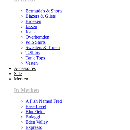
Bermuda's & Shorts
Blazers & Gilets
Broeken
Jassen
Jeans
Overhemden
Polo Shirts
Sweaters & Truien
T-Shirts
Tank Tops
Vesten
Accessoires
Sale
Merken
In Merken
A Fish Named Fred
Base Level
BlueFields
Bulaggi
Eden Valley
Expresso