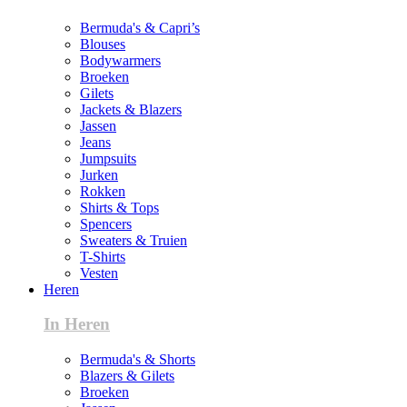
Bermuda's & Capri’s
Blouses
Bodywarmers
Broeken
Gilets
Jackets & Blazers
Jassen
Jeans
Jumpsuits
Jurken
Rokken
Shirts & Tops
Spencers
Sweaters & Truien
T-Shirts
Vesten
Heren
In Heren
Bermuda's & Shorts
Blazers & Gilets
Broeken