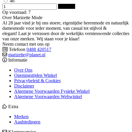
46
Bestellen
Op voorraad: 7
Over Marizette Mode
Al 28 jaar vind je bij ons stoere, eigentijdse herenmode en natuurlijk
damesmode voor ieder moment, van casual tot stijlvol &
elegant! Laat je verrassen door de wekelijks vernieuwende collecties
van onze merken. Wij staan voor je klaar!
Neem contact met ons op
Telefoon
0488 420517
marizette@planet.nl
Informatie
Over Ons
Openingstijden Winkel
Privacybeleid & Cookies
Disclaimer
Algemene Voorwaarden Fysieke Winkel
Algemene Voorwaarden Webwinkel
Extra
Merken
Aanbiedingen
Klantenservice