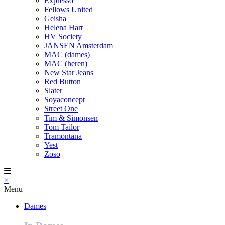
Expresso
Fellows United
Geisha
Helena Hart
HV Society
JANSEN Amsterdam
MAC (dames)
MAC (heren)
New Star Jeans
Red Button
Slater
Soyaconcept
Street One
Tim & Simonsen
Tom Tailor
Tramontana
Yest
Zoso
×
Menu
Dames