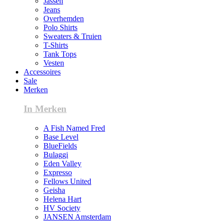
Jassen
Jeans
Overhemden
Polo Shirts
Sweaters & Truien
T-Shirts
Tank Tops
Vesten
Accessoires
Sale
Merken
In Merken
A Fish Named Fred
Base Level
BlueFields
Bulaggi
Eden Valley
Expresso
Fellows United
Geisha
Helena Hart
HV Society
JANSEN Amsterdam