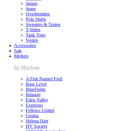
Jassen
Jeans
Overhemden
Polo Shirts
Sweaters & Truien
T-Shirts
Tank Tops
Vesten
Accessoires
Sale
Merken
In Merken
A Fish Named Fred
Base Level
BlueFields
Bulaggi
Eden Valley
Expresso
Fellows United
Geisha
Helena Hart
HV Society