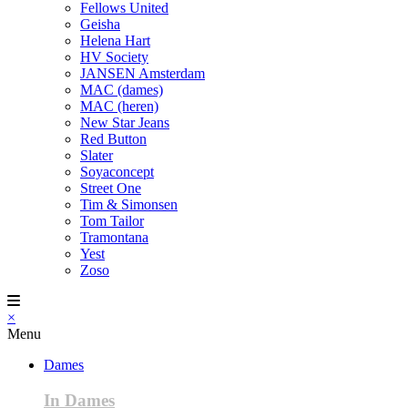
Fellows United
Geisha
Helena Hart
HV Society
JANSEN Amsterdam
MAC (dames)
MAC (heren)
New Star Jeans
Red Button
Slater
Soyaconcept
Street One
Tim & Simonsen
Tom Tailor
Tramontana
Yest
Zoso
×
Menu
Dames
In Dames