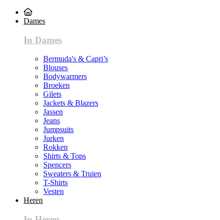
Dames
In Dames
Bermuda's & Capri’s
Blouses
Bodywarmers
Broeken
Gilets
Jackets & Blazers
Jassen
Jeans
Jumpsuits
Jurken
Rokken
Shirts & Tops
Spencers
Sweaters & Truien
T-Shirts
Vesten
Heren
In Heren