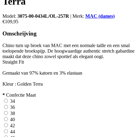
Terra
Model:
3075-00-0434L/OL-257R
|
Merk:
MAC (dames)
€109,95
Omschrijving
Chino turn up broek van MAC met een normale taille en een smal
toelopende broekspijp. De hoogwaardige authentic stretch gabardine
maakt dat deze chino zowel sportief als elegant oogt.
Straight Fit
Gemaakt van 97% katoen en 3% elastaan
Kleur : Golden Terra
*
Confectie Maat
34
36
38
40
42
44