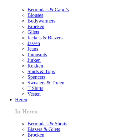
Bermuda's & Capri’s
Blouses
Bodywarmers
Broeken
Gilets
Jackets & Blazers
Jassen
Jeans
Jumpsuits
Jurken
Rokken
Shirts & Tops
Spencers
Sweaters & Truien
T-Shirts
Vesten
Heren
In Heren
Bermuda's & Shorts
Blazers & Gilets
Broeken