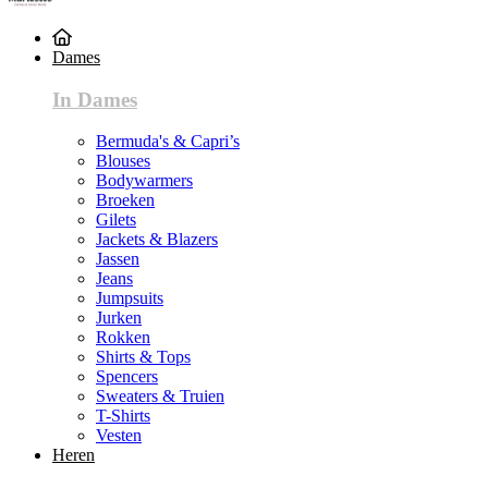
Dames
In Dames
Bermuda's & Capri’s
Blouses
Bodywarmers
Broeken
Gilets
Jackets & Blazers
Jassen
Jeans
Jumpsuits
Jurken
Rokken
Shirts & Tops
Spencers
Sweaters & Truien
T-Shirts
Vesten
Heren