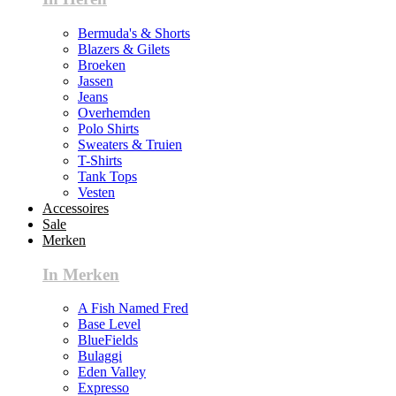
Bermuda's & Shorts
Blazers & Gilets
Broeken
Jassen
Jeans
Overhemden
Polo Shirts
Sweaters & Truien
T-Shirts
Tank Tops
Vesten
Accessoires
Sale
Merken
In Merken
A Fish Named Fred
Base Level
BlueFields
Bulaggi
Eden Valley
Expresso