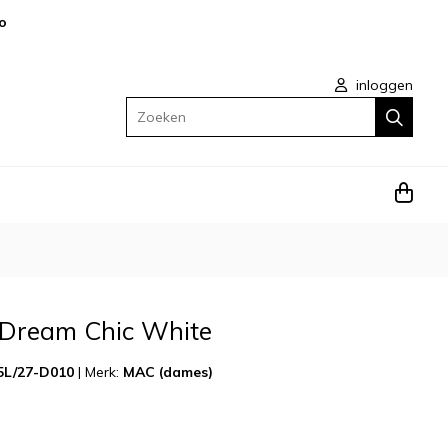
o
inloggen
Zoeken
Dream Chic White
5L/27-D010
|
Merk:
MAC (dames)