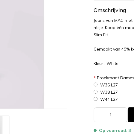
Omschrijving
Jeans van MAC met e
ritsje. Koop één maa
Slim Fit​​​​​​
Gemaakt van 49% ka
Kleur : White
*
Broekmaat Dame
W36 L27
W38 L27
W44 L27
Op voorraad: 3