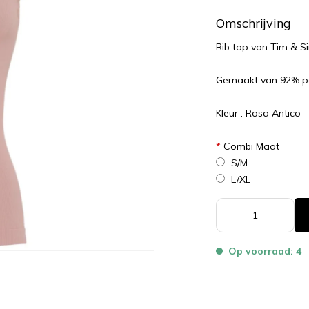
Omschrijving
Rib top van Tim & S
Gemaakt van 92% p
Kleur : Rosa Antico
*
Combi Maat
S/M
L/XL
Op voorraad: 4