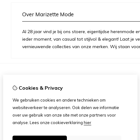
Over Marizette Mode
Al 28 jaar vind je bij ons stoere, eigentijdse herenmode
ieder moment, van casual tot stijlvol & elegant! Laat je v
vernieuwende collecties van onze merken. Wij staan voor 
Informatie
Cookies & Privacy
Over Ons
Openingstijden Winkel
We gebruiken cookies en andere technieken om
Privacybeleid & Cookies
websiteverkeer te analyseren. Ook delen we informatie
Disclaimer
over uw gebruik van onze site met onze partners voor
Algemene Voorwaarden Fysieke Winkel
analyse.
Lees onze cookieverklaring
hier
Algemene Voorwaarden Webwinkel